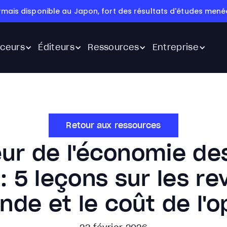
rmais disponible au Japon, fort des résultats d'études menée
ceurs
Éditeurs
Ressources
Entreprise
Retour aux ressources
ur de l'économie de
 : 5 leçons sur les re
de et le coût de l'o