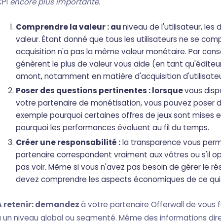
CPI
encore plus importante.
Comprendre la valeur : au
niveau de l'utilisateur, l
valeur. Étant donné que tous les utilisateurs ne se co
acquisition n'a pas la même valeur monétaire. Par con
génèrent le plus de valeur vous aide (en tant qu'éditeu
amont, notamment en matière d'acquisition d'utilisateu
Poser des questions pertinentes : lorsque
vous dispo
votre partenaire de monétisation, vous pouvez poser d
exemple pourquoi certaines offres de jeux sont mises 
pourquoi les performances évoluent au fil du temps.
Créer une responsabilité :
la transparence vous perme
partenaire correspondent vraiment aux vôtres ou s'il o
pas voir. Même si vous n'avez pas besoin de gérer le ré
devez comprendre les aspects économiques de ce qui e
À retenir: demandez
à votre partenaire Offerwall de vous f
 un niveau global ou segmenté. Même des informations dire