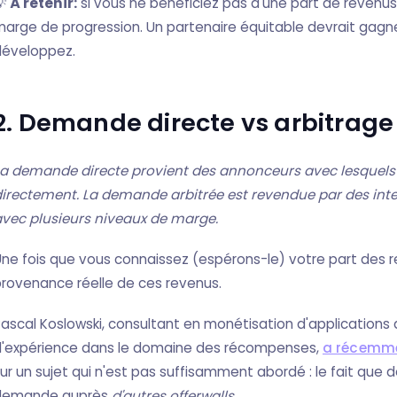
💡
À retenir:
si vous ne bénéficiez pas d'une part de revenus
arge de progression. Un partenaire équitable devrait gag
développez.
2. Demande directe vs arbitrage
a demande directe provient des annonceurs avec lesquels 
irectement. La demande arbitrée est revendue par des int
vec plusieurs niveaux de marge.
ne fois que vous connaissez (espérons-le) votre part des r
rovenance réelle de ces revenus.
ascal Koslowski, consultant en monétisation d'applications
d'expérience dans le domaine des récompenses,
a récemmen
ur un sujet qui n'est pas suffisamment abordé : le fait que
demande auprès
d'autres offerwalls.