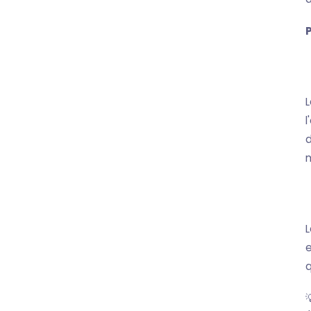
L
l
d
m
L
e
q