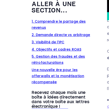
ALLER À UNE
SECTION...
D
1. Comprendre le partage des
c
revenus
e
2. Demande directe vs arbitrage
r
3. Visibilité de l'IPC
4. Objectifs et cadres ROAS
5. Gestion des fraudes et des
rétrofacturations
D
Une nouvelle ère pour les
p
offerwalls et la monétisation
d
récompensée
l
Recevez chaque mois une
boîte à idées directement
dans votre boîte aux lettres
électronique !