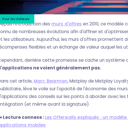
Pour les éditeurs
epuis l'introduction des
murs d'offres
en 2010, ce modèle c
onnu de nombreuses évolutions afin d'affiner et d'optimiser 
t les utilisateurs. Aujourd'hui, les murs d'offres prometten
écompenses flexibles et un échange de valeur auquel les ut
Cependant, derrière cette promesse se cache un système
d'applications ne voient généralement pas.
ans cet article,
Marc Bearman
, Mistplay de Mistplay Loyal
ublicitaire, lève le voile sur l'opacité de l'économie des mur
'applications des conseils sur les points à aborder avec les
'intégration (et même avant la signature).
👀 Lecture connexe :
Les Offerwalls expliqués : un modèle
applications mobiles‍