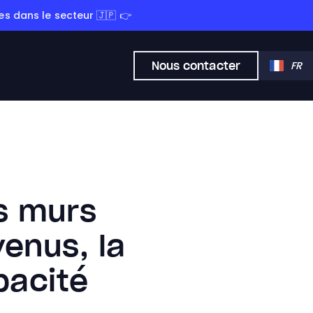
s dans le secteur 🇯🇵 👉
Nous contacter
FR
s murs
venus, la
pacité