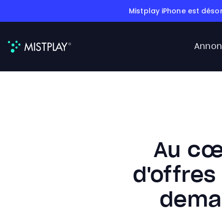
Mistplay iPhone est déso
Annon
Au cœ
d'offres
deman