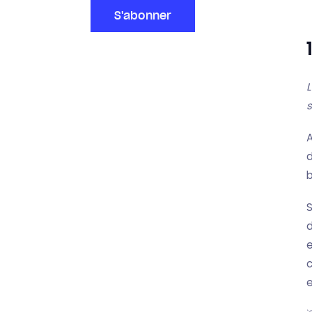
S'abonner
L
s
A
d
b
S
d
e
c