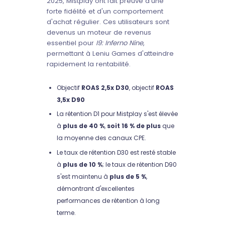
2025, Mistplay ont fait preuve d'une
forte fidélité et d'un comportement
d'achat régulier. Ces utilisateurs sont
devenus un moteur de revenus
essentiel pour
I9: Inferno Nine
,
permettant à Leniu Games d'atteindre
rapidement la rentabilité.
Objectif
ROAS 2,5x D30
, objectif
ROAS
3,5x D90
La rétention D1 pour Mistplay s'est élevée
à
plus de 40 %
,
soit 16 % de plus
que
la moyenne des canaux CPE.
Le taux de rétention D30 est resté stable
à
plus de 10 %
; le taux de rétention D90
s'est maintenu à
plus de 5 %
,
démontrant d'excellentes
performances de rétention à long
terme.