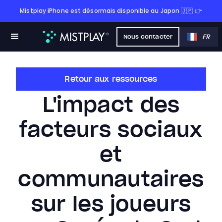
Mistplay iPhone est désormais disponible au Japon 🇯🇵 👉
FR
Nous contacter
Retour aux ressources
L'impact des
facteurs sociaux
et
communautaires
sur les joueurs