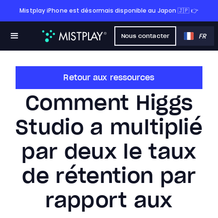
Mistplay iPhone est désormais disponible au Japon 🇯🇵 👉
FR
Nous contacter
Retour aux ressources
Comment Higgs
Studio a multiplié
par deux le taux
de rétention par
rapport aux