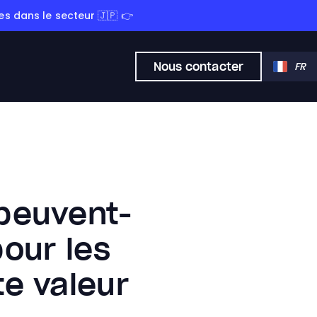
s dans le secteur 🇯🇵 👉
Nous contacter
FR
peuvent-
our les
te valeur